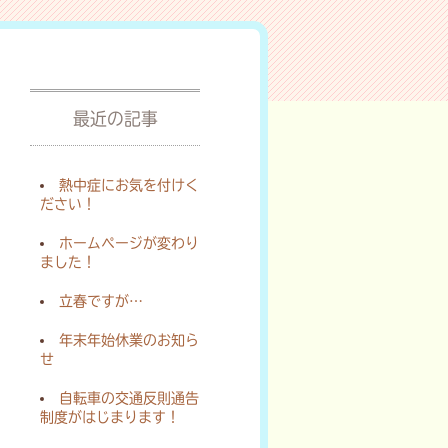
最近の記事
熱中症にお気を付けく
ださい！
ホームページが変わり
ました！
立春ですが…
年末年始休業のお知ら
せ
自転車の交通反則通告
制度がはじまります！