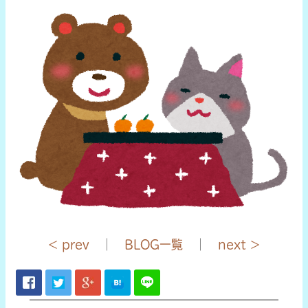
< prev
｜
BLOG一覧
｜
next >