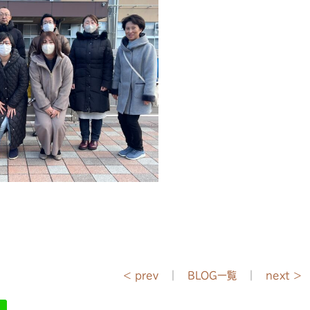
< prev
｜
BLOG一覧
｜
next >