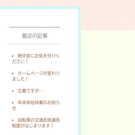
最近の記事
熱中症にお気を付けく
ださい！
ホームページが変わり
ました！
立春ですが…
年末年始休業のお知ら
せ
自転車の交通反則通告
制度がはじまります！