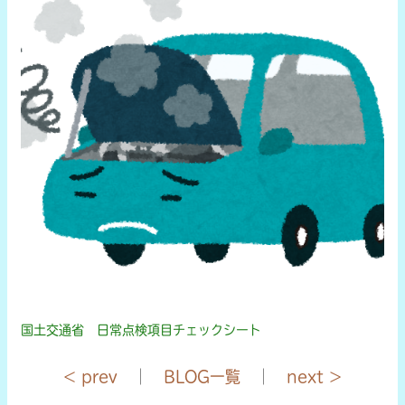
国土交通省 日常点検項目チェックシート
< prev
｜
BLOG一覧
｜
next >