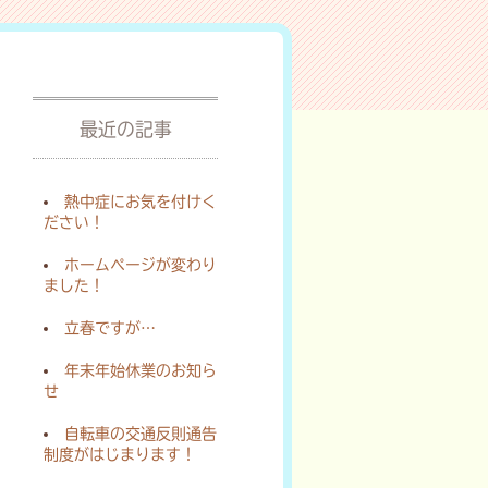
最近の記事
熱中症にお気を付けく
ださい！
ホームページが変わり
ました！
立春ですが…
年末年始休業のお知ら
せ
自転車の交通反則通告
制度がはじまります！