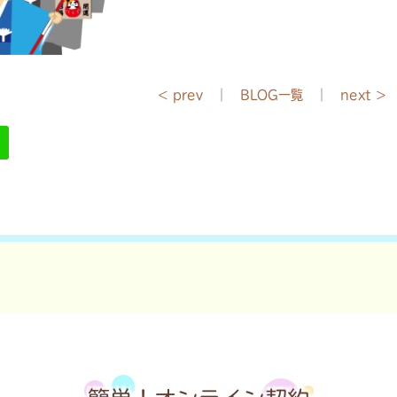
< prev
｜
BLOG一覧
｜
next >