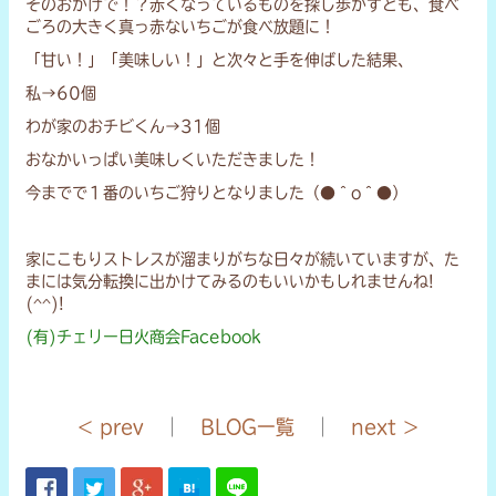
そのおかげで！？赤くなっているものを探し歩かずとも、食べ
ごろの大きく真っ赤ないちごが食べ放題に！
「甘い！」「美味しい！」と次々と手を伸ばした結果、
私→60個
わが家のおチビくん→31個
おなかいっぱい美味しくいただきました！
今までで１番のいちご狩りとなりました（●＾o＾●）
家にこもりストレスが溜まりがちな日々が続いていますが、た
まには気分転換に出かけてみるのもいいかもしれませんね!
(^^)!
(有)チェリー日火商会Facebook
< prev
｜
BLOG一覧
｜
next >